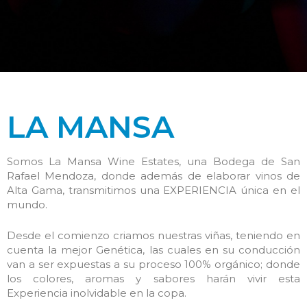
LA MANSA
Somos La Mansa Wine Estates, una Bodega de San
Rafael Mendoza, donde además de elaborar vinos de
Alta Gama, transmitimos una EXPERIENCIA única en el
mundo.
Desde el comienzo criamos nuestras viñas, teniendo en
cuenta la mejor Genética, las cuales en su conducción
van a ser expuestas a su proceso 100% orgánico; donde
los colores, aromas y sabores harán vivir esta
Experiencia inolvidable en la copa.